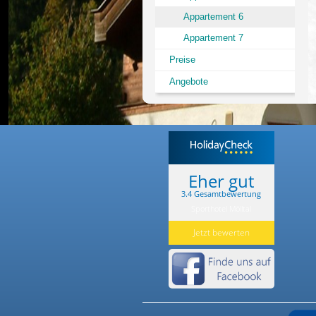
Ihre Urlaubsregion
Appartement 6
Appartement 7
Preise
Angebote
Eher gut
3.4 Gesamtbewertung
Sporthotel Mölltal
Jetzt bewerten