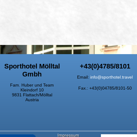
Sporthotel Mölltal
+43(0)4785/8101
Gmbh
Email:
info@sporthotel.travel
Fam. Huber und Team
Fax.: +43(0)04785/8101-50
Kleindorf 10
9831 Flattach/Mölltal
Austria
Impressum