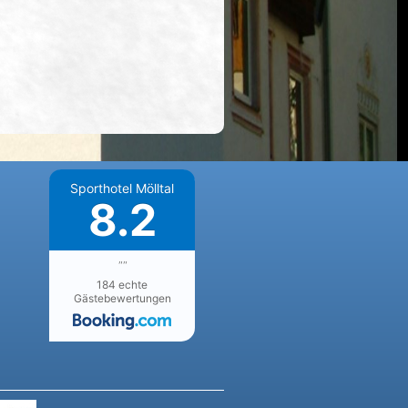
Sporthotel Mölltal
8.2
""
184 echte
Gästebewertungen